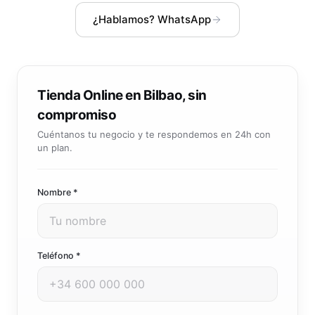
Community manager y contenido que crea marca
¿Hablamos? WhatsApp
Atención al cliente 24/7
Integración IA
Resuelve consultas y tickets con IA
IA integrada en tus sistemas y productos
Tienda Online en Bilbao, sin
compromiso
Cuéntanos tu negocio y te respondemos en 24h con
un plan.
Nombre *
Teléfono *