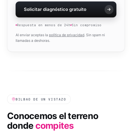
Solicitar diagnóstico gratuito
Respuesta en menos de 24h
Sin compromiso
Al enviar aceptas la
política de privacidad
. Sin spam ni
llamadas a deshoras.
BILBAO
DE UN VISTAZO
Conocemos el terreno
donde
compites