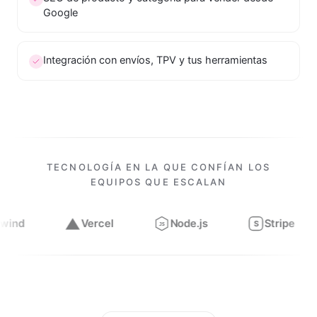
Google
Integración con envíos, TPV y tus herramientas
TECNOLOGÍA EN LA QUE CONFÍAN LOS
EQUIPOS QUE ESCALAN
Vercel
Node.js
Stripe
Figma
S
JS
Trabajamos con
Next.js, React, TypeScript, Tailwind, Verce