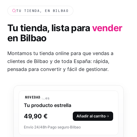
TU TIENDA, EN BILBAO
Tu tienda, lista para
vender
en
Bilbao
Montamos tu tienda online para que vendas a
clientes de Bilbao y de toda España: rápida,
pensada para convertir y fácil de gestionar.
NOVEDAD
tu-tienda.es
Tu producto estrella
49,90 €
Añadir al carrito
Envío 24/48h
·
Pago seguro
·
Bilbao