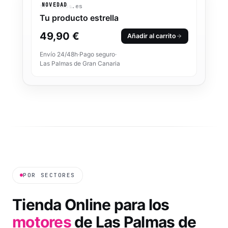
NOVEDAD
tu-tienda.es
Tu producto estrella
49,90 €
Añadir al carrito
Envío 24/48h
·
Pago seguro
·
Las Palmas de Gran Canaria
POR SECTORES
Tienda Online
para los
motores
de
Las Palmas de