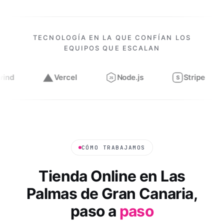
TECNOLOGÍA EN LA QUE CONFÍAN LOS
EQUIPOS QUE ESCALAN
Vercel
Node.js
Stripe
Figma
S
JS
Trabajamos con
Next.js, React, TypeScript, Tailwind, Verce
CÓMO TRABAJAMOS
Tienda Online
en
Las
Palmas de Gran Canaria
,
paso a
paso