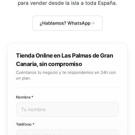
Community manager y contenido que crea marca
para vender desde la isla a toda España.
Atención al cliente 24/7
Integración IA
Resuelve consultas y tickets con IA
IA integrada en tus sistemas y productos
¿Hablamos? WhatsApp
Tienda Online en Las Palmas de Gran
Canaria, sin compromiso
Cuéntanos tu negocio y te respondemos en 24h con
un plan.
Nombre *
Teléfono *