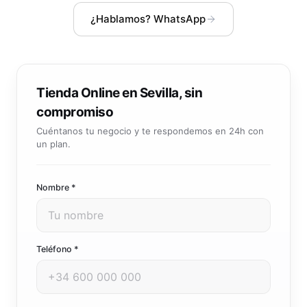
Community manager y contenido que crea marca
¿Hablamos? WhatsApp
Atención al cliente 24/7
Integración IA
Resuelve consultas y tickets con IA
IA integrada en tus sistemas y productos
Tienda Online en Sevilla, sin
compromiso
Cuéntanos tu negocio y te respondemos en 24h con
un plan.
Nombre *
Teléfono *