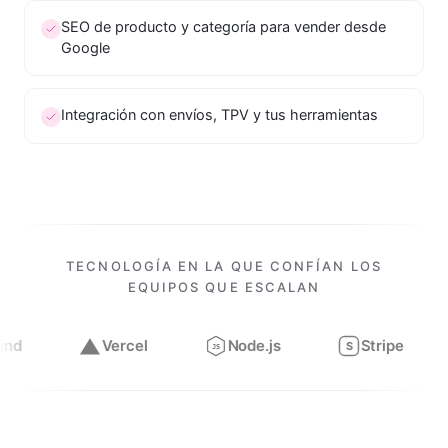
SEO de producto y categoría para vender desde
Google
Integración con envíos, TPV y tus herramientas
TECNOLOGÍA EN LA QUE CONFÍAN LOS
EQUIPOS QUE ESCALAN
Vercel
Node.js
Stripe
Figma
S
JS
Trabajamos con
Next.js, React, TypeScript, Tailwind, Verce