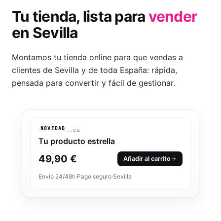
Tu tienda, lista para
vender
en
Sevilla
Montamos tu tienda online para que vendas a
clientes de Sevilla y de toda España: rápida,
pensada para convertir y fácil de gestionar.
NOVEDAD
tu-tienda.es
Tu producto estrella
49,90 €
Añadir al carrito
Envío 24/48h
·
Pago seguro
·
Sevilla