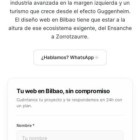
Community manager y contenido que crea marca
industria avanzada en la margen izquierda y un
Atención al cliente 24/7
turismo que crece desde el efecto Guggenheim.
Integración IA
Resuelve consultas y tickets con IA
IA integrada en tus sistemas y productos
El diseño web en Bilbao tiene que estar a la
altura de ese ecosistema exigente, del Ensanche
a Zorrotzaurre.
¿Hablamos? WhatsApp
Tu web en Bilbao, sin compromiso
Cuéntanos tu proyecto y te respondemos en 24h con
un plan.
Nombre *