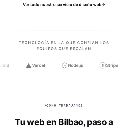
Ver todo nuestro servicio de diseño web
TECNOLOGÍA EN LA QUE CONFÍAN LOS
EQUIPOS QUE ESCALAN
Vercel
Node.js
Stripe
Figma
S
JS
Trabajamos con
Next.js, React, TypeScript, Tailwind, Verce
CÓMO TRABAJAMOS
Tu web en
Bilbao
, paso a