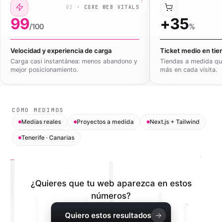
02
·
CORE WEB VITALS
99
+
35
/100
%
Velocidad y experiencia de carga
Ticket medio en tie
Carga casi instantánea: menos abandono y
Tiendas a medida qu
mejor posicionamiento.
más en cada visita.
CÓMO MEDIMOS
Medias reales
Proyectos a medida
Next.js + Tailwind
Tenerife · Canarias
¿Quieres que tu web aparezca en estos
números?
Quiero estos resultados