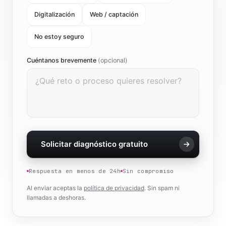
Digitalización
Web / captación
No estoy seguro
Cuéntanos brevemente
(opcional)
Solicitar diagnóstico gratuito
Respuesta en menos de 24h
Sin compromiso
Al enviar aceptas la
política de privacidad
. Sin spam ni
llamadas a deshoras.