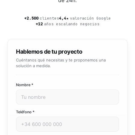
de 24h.
Community manager y contenido que crea marca
Atención al cliente 24/7
Integración IA
Resuelve consultas y tickets con IA
IA integrada en tus sistemas y productos
+2.500
clientes
4,4★
valoración Google
+12
años escalando negocios
Hablemos de tu proyecto
Cuéntanos qué necesitas y te proponemos una
solución a medida.
Nombre *
Teléfono *