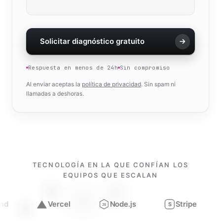
Solicitar diagnóstico gratuito
Respuesta en menos de 24h
Sin compromiso
Al enviar aceptas la
política de privacidad
. Sin spam ni
llamadas a deshoras.
TECNOLOGÍA EN LA QUE CONFÍAN LOS
EQUIPOS QUE ESCALAN
Vercel
Node.js
Stripe
Figma
S
JS
Trabajamos con
Next.js, React, TypeScript, Tailwind, Verce