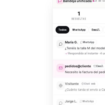
Bandeja unificada
IA de s
2
RESUELTAS
Todos
WhatsApp
Email
María G.
WhatsApp
¿Tenéis la talla M del mode
Respondido al instante · 4 u
pedidos@cliente
Email
Necesito la factura del ped
Factura localizada y enviad
Visitante
Chat web
¿Cuánto tarda el envío a C