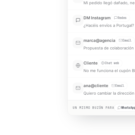
Jorge L.
WhatsApp
Mi pedido llegó dañado, ne
DM Instagram
Redes
¿Hacéis envíos a Portugal?
marca@agencia
Email
Propuesta de colaboración 
Cliente
Chat web
No me funciona el cupón 
ana@cliente
Email
Quiero cambiar la direcció
2
resueltas por IA,
0
clasific
UN MISMO BUZÓN PARA
WhatsAp