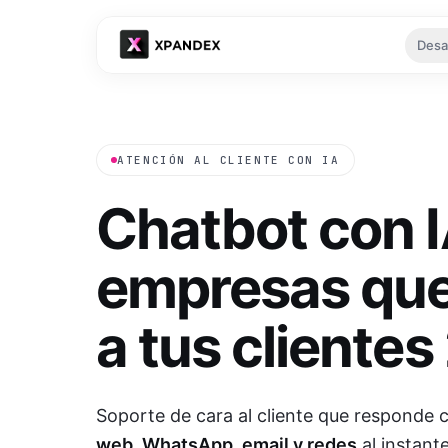
Desa
Tu es
ATENCIÓN AL CLIENTE CON IA
Chatbot con I
empresas qu
Ver
a tus clientes
Soporte de cara al cliente que responde c
web, WhatsApp, email y redes
al instant