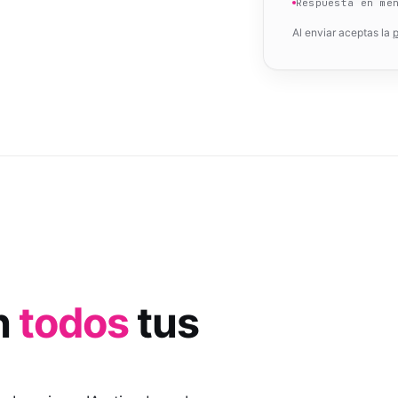
Respuesta en me
Al enviar aceptas la
p
n
todos
tus