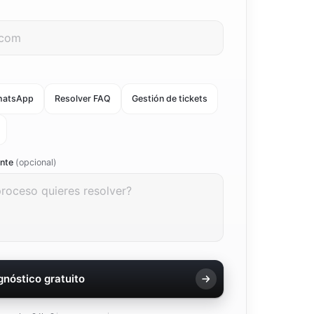
hatsApp
Resolver FAQ
Gestión de tickets
ente
(opcional)
agnóstico gratuito