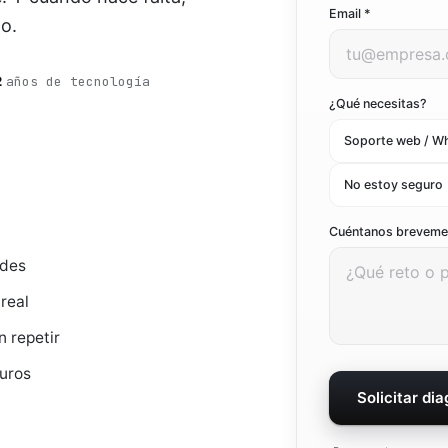
Email *
o.
Ver todo el marketing digital
Ver todas las soluciones
2
años de tecnología
¿Qué necesitas?
Soporte web / W
No estoy seguro
Cuéntanos brevem
edes
real
n repetir
guros
Solicitar di