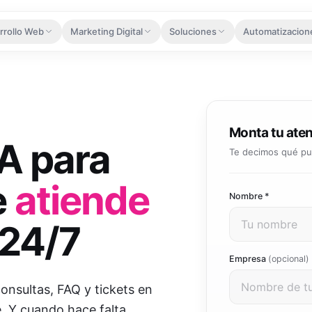
rrollo Web
Marketing Digital
Soluciones
Automatizacion
caparate digital que convierte
Haz visible tu negocio donde te buscan
Herramientas que escalan contigo
Menos tareas man
Diseño Web
Google Ads
Solución 360
Agentes 
Webs que enamoran y convierten
Campañas de búsqueda con ROI medible
Paquete integral para dominar 
Agentes que
Tienda Online
Facebook Ads
Kit Digital
Automati
Monta tu ate
Vende 24/7 con pasarela integrada
Llega a tu audiencia en Facebook e Instagram
Hasta 29.000€ de subvención s
Flujos inte
A para
tu empresa
Te decimos qué pue
Landing Pages
TikTok Ads
Automati
Software y apps
Captura leads con páginas de alto impacto
Conecta con la generación más activa
Lee, extra
e
atiende
Apps y plataformas a medida d
Nombre *
SEO
Automati
Integraciones
 todo el desarrollo web
Aparece primero en Google orgánicamente
Del lead al
 24/7
Conecta tus herramientas: CR
Publicidad Digital
Atención 
Desarrollo de APIs
Estrategia multicanal que maximiza inversión
Resuelve co
Empresa
(opcional)
APIs robustas para conectar y e
Gestión de Redes Sociales
onsultas, FAQ y tickets en
Integración IA
Community manager y contenido que crea marca
Ver todas las a
IA integrada en tus sistemas y
e. Y cuando hace falta,