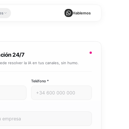
es
Hablemos
uales, más resultados
de IA
tu mercado
 ejecutan tareas de principio a fin
zación de Procesos
nción 24/7
egún el tamaño de
rnos sin tareas repetitivas
de resolver la IA en tus canales, sin humo.
zación de Documentos
e y genera documentos con IA
e tu negocio
Teléfono *
zación de Ventas
 cierre, en piloto automático
M, ERP, pagos…
al cliente 24/7
nsultas y tickets con IA
scalar
utomatizaciones
 productos