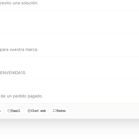
cesito una solución.
para vuestra marca.
BIENVENIDA10.
n de un pedido pagado.
adas,
0
escaladas a una persona,
6
en cola.
p
Email
Chat web
Redes