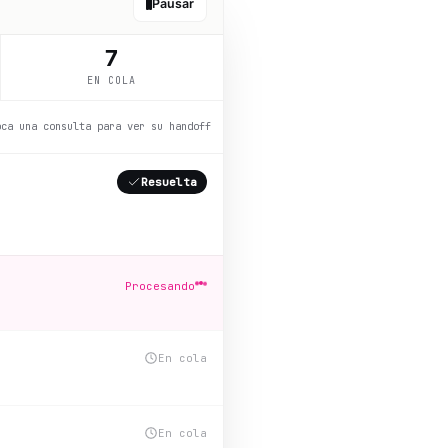
Pausar
6
EN COLA
oca una consulta para ver su handoff
Resuelta
Resuelta
Procesando