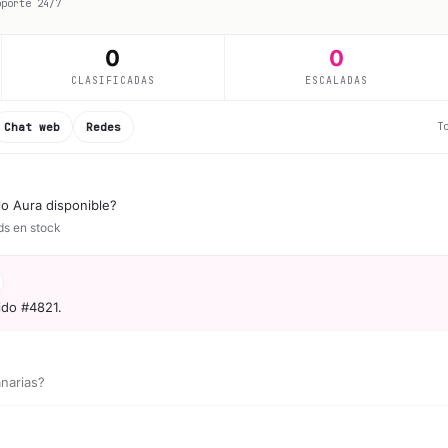
oporte 24/7
0
0
CLASIFICADAS
ESCALADAS
T
Chat web
Redes
lo Aura disponible?
ds en stock
ido #4821.
a
anarias?