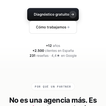
Community manager y contenido que crea marca
Atención al cliente 24/7
Integración IA
Resuelve consultas y tickets con IA
IA integrada en tus sistemas y productos
Diagnóstico gratuito
Cómo trabajamos
+
12
años
+
2.500
clientes en España
231
reseñas · 4,4★ en Google
POR QUÉ UN PARTNER
No es una agencia más. Es