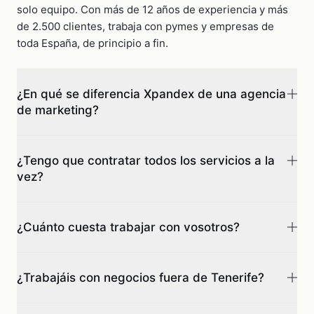
solo equipo. Con más de 12 años de experiencia y más
de 2.500 clientes, trabaja con pymes y empresas de
toda España, de principio a fin.
¿En qué se diferencia Xpandex de una agencia
de marketing?
Una agencia te resuelve una pieza. Nosotros somos tu
equipo de tecnología completo: web, marketing,
¿Tengo que contratar todos los servicios a la
vez?
automatización e IA bajo un mismo techo, conectados
entre sí y con un único objetivo. No coordinas cinco
No. Empezamos por donde más impacto tiene para tu
proveedores, hablas con un solo socio.
negocio y el sistema crece a tu ritmo. Lo importante es
¿Cuánto cuesta trabajar con vosotros?
que cada pieza nueva encaja con lo que ya tienes, sin
empezar de cero cada vez.
Depende del sistema que necesites, pero buscamos
que sea accesible: hay planes de web desde 65 €/mes y
¿Trabajáis con negocios fuera de Tenerife?
de automatización desde 15 €/mes. El diagnóstico inicial
es gratuito y de ahí sale un presupuesto transparente,
Sí. Estamos en Tenerife y trabajamos con clientes de