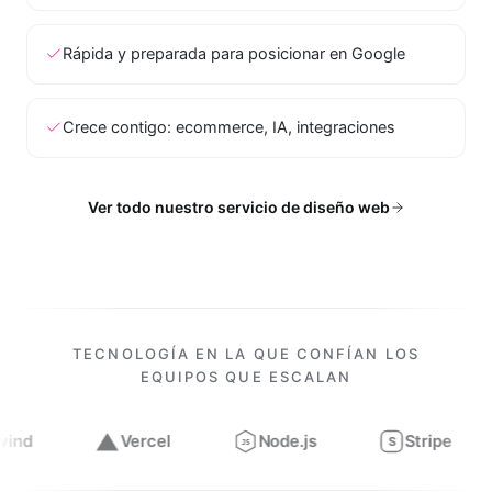
Rápida y preparada para posicionar en Google
Crece contigo: ecommerce, IA, integraciones
Ver todo nuestro servicio de diseño web
TECNOLOGÍA EN LA QUE CONFÍAN LOS
EQUIPOS QUE ESCALAN
Vercel
Node.js
Stripe
Figma
S
JS
Trabajamos con
Next.js, React, TypeScript, Tailwind, Verce