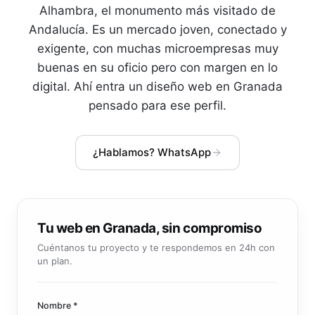
Community manager y contenido que crea marca
Alhambra, el monumento más visitado de
Atención al cliente 24/7
Integración IA
Andalucía. Es un mercado joven, conectado y
Resuelve consultas y tickets con IA
IA integrada en tus sistemas y productos
exigente, con muchas microempresas muy
buenas en su oficio pero con margen en lo
digital. Ahí entra un diseño web en Granada
pensado para ese perfil.
¿Hablamos? WhatsApp
Tu web en Granada, sin compromiso
Cuéntanos tu proyecto y te respondemos en 24h con
un plan.
Nombre *