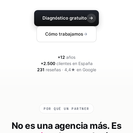
Community manager y contenido que crea marca
Atención al cliente 24/7
Integración IA
Resuelve consultas y tickets con IA
IA integrada en tus sistemas y productos
Diagnóstico gratuito
Cómo trabajamos
+
12
años
+
2.500
clientes en España
231
reseñas · 4,4★ en Google
POR QUÉ UN PARTNER
No es una agencia más. Es