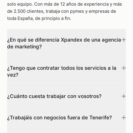
solo equipo. Con más de 12 años de experiencia y más
de 2.500 clientes, trabaja con pymes y empresas de
toda España, de principio a fin.
¿En qué se diferencia Xpandex de una agencia
de marketing?
Una agencia te resuelve una pieza. Nosotros somos tu
equipo de tecnología completo: web, marketing,
¿Tengo que contratar todos los servicios a la
vez?
automatización e IA bajo un mismo techo, conectados
entre sí y con un único objetivo. No coordinas cinco
No. Empezamos por donde más impacto tiene para tu
proveedores, hablas con un solo socio.
negocio y el sistema crece a tu ritmo. Lo importante es
¿Cuánto cuesta trabajar con vosotros?
que cada pieza nueva encaja con lo que ya tienes, sin
empezar de cero cada vez.
Depende del sistema que necesites, pero buscamos
que sea accesible: hay planes de web desde 65 €/mes y
¿Trabajáis con negocios fuera de Tenerife?
de automatización desde 15 €/mes. El diagnóstico inicial
es gratuito y de ahí sale un presupuesto transparente,
Sí. Estamos en Tenerife y trabajamos con clientes de