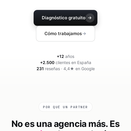
Community manager y contenido que crea marca
Atención al cliente 24/7
Integración IA
Resuelve consultas y tickets con IA
IA integrada en tus sistemas y productos
Diagnóstico gratuito
Cómo trabajamos
+
12
años
+
2.500
clientes en España
231
reseñas · 4,4★ en Google
POR QUÉ UN PARTNER
No es una agencia más. Es