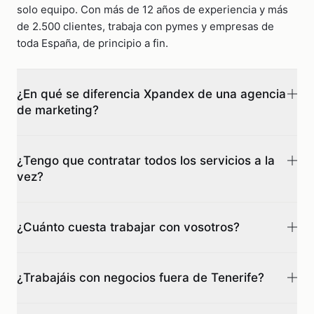
solo equipo. Con más de 12 años de experiencia y más
de 2.500 clientes, trabaja con pymes y empresas de
toda España, de principio a fin.
¿En qué se diferencia Xpandex de una agencia
de marketing?
Una agencia te resuelve una pieza. Nosotros somos tu
equipo de tecnología completo: web, marketing,
¿Tengo que contratar todos los servicios a la
vez?
automatización e IA bajo un mismo techo, conectados
entre sí y con un único objetivo. No coordinas cinco
No. Empezamos por donde más impacto tiene para tu
proveedores, hablas con un solo socio.
negocio y el sistema crece a tu ritmo. Lo importante es
¿Cuánto cuesta trabajar con vosotros?
que cada pieza nueva encaja con lo que ya tienes, sin
empezar de cero cada vez.
Depende del sistema que necesites, pero buscamos
que sea accesible: hay planes de web desde 65 €/mes y
¿Trabajáis con negocios fuera de Tenerife?
de automatización desde 15 €/mes. El diagnóstico inicial
es gratuito y de ahí sale un presupuesto transparente,
Sí. Estamos en Tenerife y trabajamos con clientes de