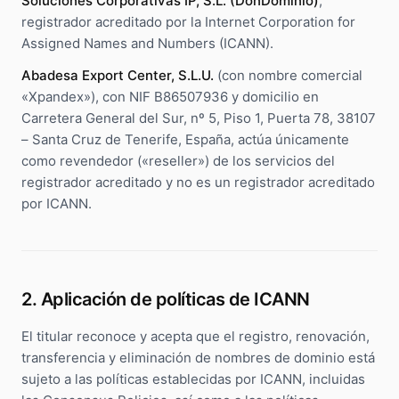
Soluciones Corporativas IP, S.L. (DonDominio)
,
Community manager y contenido que crea marca
registrador acreditado por la Internet Corporation for
Atención al cliente 24/7
Integración IA
Resuelve consultas y tickets con IA
Assigned Names and Numbers (ICANN).
IA integrada en tus sistemas y productos
Abadesa Export Center, S.L.U.
(con nombre comercial
«Xpandex»), con NIF B86507936 y domicilio en
Carretera General del Sur, nº 5, Piso 1, Puerta 78, 38107
– Santa Cruz de Tenerife, España, actúa únicamente
como revendedor («reseller») de los servicios del
registrador acreditado y no es un registrador acreditado
por ICANN.
2. Aplicación de políticas de ICANN
El titular reconoce y acepta que el registro, renovación,
transferencia y eliminación de nombres de dominio está
sujeto a las políticas establecidas por ICANN, incluidas