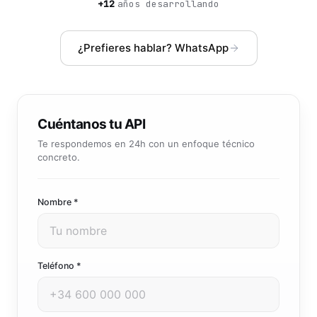
Community manager y contenido que crea marca
+12
años desarrollando
Atención al cliente 24/7
Integración IA
Resuelve consultas y tickets con IA
IA integrada en tus sistemas y productos
¿Prefieres hablar? WhatsApp
Cuéntanos tu API
Te respondemos en 24h con un enfoque técnico
concreto.
Nombre *
Teléfono *