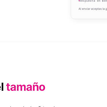
Respuesta en me
Al enviar aceptas la
p
el
tamaño