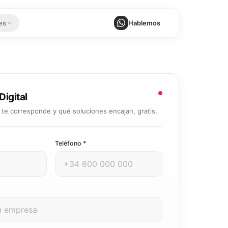
es
Hablemos
uales, más resultados
de IA
tu mercado
 ejecutan tareas de principio a fin
zación de Procesos
 Digital
egún el tamaño de
rnos sin tareas repetitivas
te corresponde y qué soluciones encajan, gratis.
zación de Documentos
e y genera documentos con IA
e tu negocio
Teléfono *
zación de Ventas
 cierre, en piloto automático
M, ERP, pagos…
al cliente 24/7
nsultas y tickets con IA
scalar
utomatizaciones
 productos