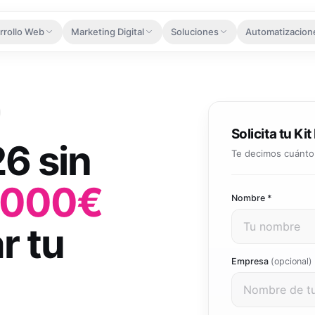
rrollo Web
Marketing Digital
Soluciones
Automatizacion
caparate digital que convierte
Haz visible tu negocio donde te buscan
Herramientas que escalan contigo
Menos tareas man
Diseño Web
Google Ads
Solución 360
Agentes 
Webs que enamoran y convierten
Campañas de búsqueda con ROI medible
Paquete integral para dominar 
Agentes que
Tienda Online
Facebook Ads
Kit Digital
Automati
Solicita tu Kit
Vende 24/7 con pasarela integrada
Llega a tu audiencia en Facebook e Instagram
Hasta 29.000€ de subvención s
Flujos inte
26 sin
tu empresa
Te decimos cuánto 
Landing Pages
TikTok Ads
Automati
Software y apps
Captura leads con páginas de alto impacto
Conecta con la generación más activa
Lee, extra
.000€
Apps y plataformas a medida d
Nombre *
SEO
Automati
Integraciones
 todo el desarrollo web
Aparece primero en Google orgánicamente
Del lead al
r tu
Conecta tus herramientas: CR
Publicidad Digital
Atención 
Desarrollo de APIs
Estrategia multicanal que maximiza inversión
Resuelve co
Empresa
(opcional)
APIs robustas para conectar y e
Gestión de Redes Sociales
Integración IA
Community manager y contenido que crea marca
Ver todas las a
IA integrada en tus sistemas y