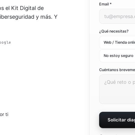
Email *
 el Kit Digital de
Ver todo el marketing digital
Ver todas las soluciones
ciberseguridad y más. Y
¿Qué necesitas?
oogle
Web / Tienda onli
No estoy seguro
Cuéntanos brevem
r ti
Solicitar di