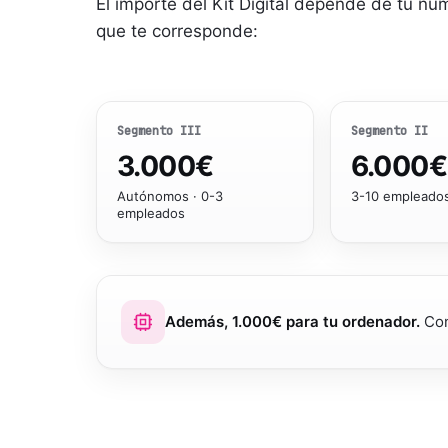
El importe del Kit Digital depende de tu n
que te corresponde:
Segmento
III
Segmento
II
3.000
€
6.000
€
Autónomos · 0-3
3-10 empleado
empleados
Además, 1.000€ para tu ordenador.
Con