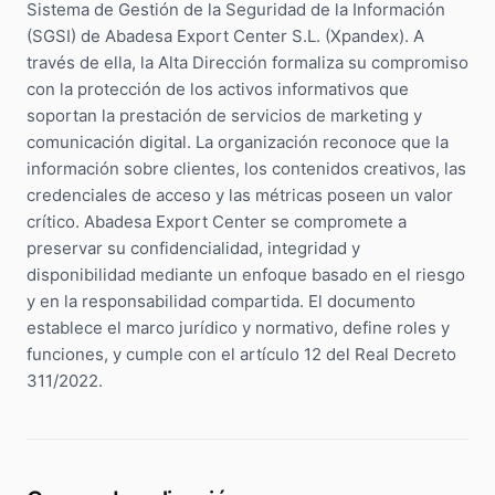
Community manager y contenido que crea marca
Sistema de Gestión de la Seguridad de la Información
Atención al cliente 24/7
(SGSI) de Abadesa Export Center S.L. (Xpandex). A
Integración IA
Resuelve consultas y tickets con IA
IA integrada en tus sistemas y productos
través de ella, la Alta Dirección formaliza su compromiso
con la protección de los activos informativos que
soportan la prestación de servicios de marketing y
comunicación digital. La organización reconoce que la
información sobre clientes, los contenidos creativos, las
credenciales de acceso y las métricas poseen un valor
crítico. Abadesa Export Center se compromete a
preservar su confidencialidad, integridad y
disponibilidad mediante un enfoque basado en el riesgo
y en la responsabilidad compartida. El documento
establece el marco jurídico y normativo, define roles y
funciones, y cumple con el artículo 12 del Real Decreto
311/2022.