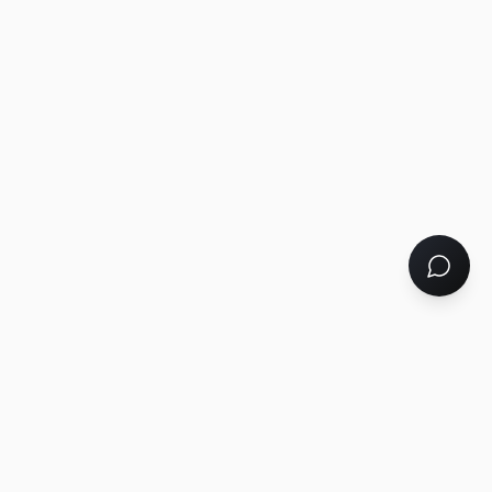
Tu socio tecnológico 360°: desarrollo web, marketing digital,
soluciones a medida y automatización con IA. Un solo equipo
para hacer crecer tu negocio.