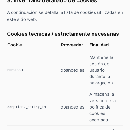
3. Inventario detallado de cookies
A continuación se detalla la lista de cookies utilizadas en
este sitio web:
Cookies técnicas / estrictamente necesarias
Cookie
Proveedor
Finalidad
D
Mantiene la
sesión del
xpandex.es
usuario
S
PHPSESSID
durante la
navegación
Almacena la
versión de la
xpandex.es
política de
1
complianz_policy_id
cookies
aceptada