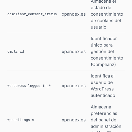
Almacena el
estado de
xpandex.es
consentimiento
1
complianz_consent_status
de cookies del
usuario
Identificador
único para
xpandex.es
gestión del
1
cmplz_id
consentimiento
(Complianz)
Identifica al
usuario de
xpandex.es
S
wordpress_logged_in_*
WordPress
autenticado
Almacena
preferencias
xpandex.es
del panel de
1
wp-settings-*
administración