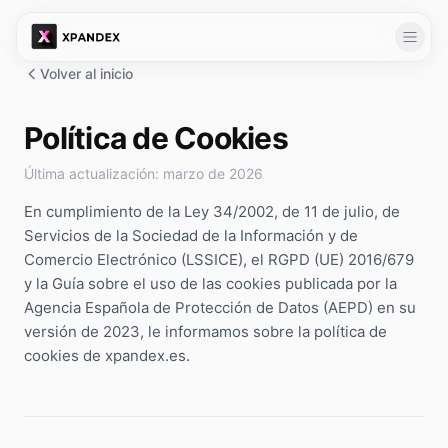
Volver al inicio
Desarrollo Web
Diseño Web
Política de Cookies
Marketing Digital
Webs que enamoran y convierten
Última actualización: marzo de 2026
Google Ads
Soluciones
Tienda Online
Campañas de búsqueda con ROI medible
Vende 24/7 con pasarela integrada
En cumplimiento de la Ley 34/2002, de 11 de julio, de
Solución 360
Automatizaciones
Facebook Ads
Landing Pages
Servicios de la Sociedad de la Información y de
Paquete integral para dominar tu mercado
Llega a tu audiencia en Facebook e Instagram
Captura leads con páginas de alto impacto
Comercio Electrónico (LSSICE), el RGPD (UE) 2016/679
Agentes de IA
Kit Digital
TikTok Ads
Agentes que ejecutan tareas de principio a fin
y la Guía sobre el uso de las cookies publicada por la
Hablemos
Hasta 29.000€ de subvención según el tamaño de tu empresa
Conecta con la generación más activa
Agencia Española de Protección de Datos (AEPD) en su
Automatización de Procesos
Software y apps
versión de 2023, le informamos sobre la política de
SEO
Flujos internos sin tareas repetitivas
Apps y plataformas a medida de tu negocio
Aparece primero en Google orgánicamente
cookies de xpandex.es.
Automatización de Documentos
Integraciones
Publicidad Digital
Lee, extrae y genera documentos con IA
Conecta tus herramientas: CRM, ERP, pagos…
Estrategia multicanal que maximiza inversión
Automatización de Ventas
Desarrollo de APIs
Gestión de Redes Sociales
Del lead al cierre, en piloto automático
APIs robustas para conectar y escalar