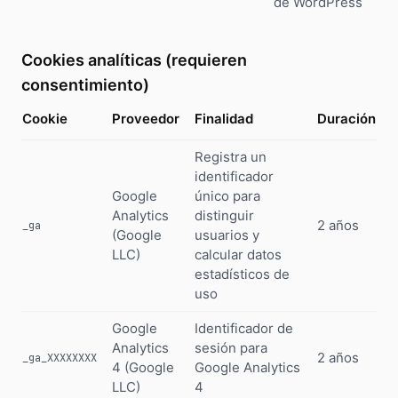
de WordPress
Cookies analíticas (requieren
consentimiento)
Cookie
Proveedor
Finalidad
Duración
Registra un
identificador
Google
único para
Analytics
distinguir
2 años
_ga
(Google
usuarios y
LLC)
calcular datos
estadísticos de
uso
Google
Identificador de
Analytics
sesión para
2 años
_ga_XXXXXXXX
4 (Google
Google Analytics
LLC)
4