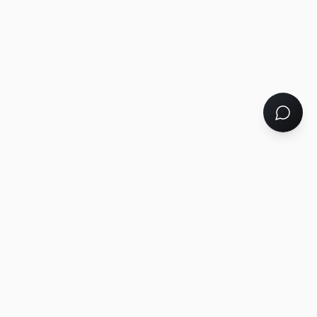
Tu socio tecnológico 360°: desarrollo web, marketing digital,
soluciones a medida y automatización con IA. Un solo equipo
para hacer crecer tu negocio.