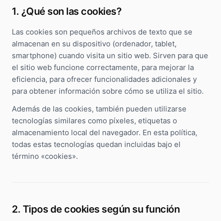
Community manager y contenido que crea marca
1. ¿Qué son las cookies?
Atención al cliente 24/7
Integración IA
Resuelve consultas y tickets con IA
IA integrada en tus sistemas y productos
Las cookies son pequeños archivos de texto que se
almacenan en su dispositivo (ordenador, tablet,
smartphone) cuando visita un sitio web. Sirven para que
el sitio web funcione correctamente, para mejorar la
eficiencia, para ofrecer funcionalidades adicionales y
para obtener información sobre cómo se utiliza el sitio.
Además de las cookies, también pueden utilizarse
tecnologías similares como píxeles, etiquetas o
almacenamiento local del navegador. En esta política,
todas estas tecnologías quedan incluidas bajo el
término «cookies».
2. Tipos de cookies según su función