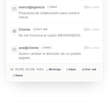
¿Hacéis envíos a Portugal?
marca@agencia
Email
En cola
Propuesta de colaboración para vuestra
marca.
Cliente
Chat web
En cola
No me funciona el cupón BIENVENIDA10.
ana@cliente
Email
En cola
Quiero cambiar la dirección de un pedido
pagado.
3
resueltas por IA,
0
clasificadas,
0
escaladas a una pe
UN MISMO BUZÓN PARA
WhatsApp
Email
Chat web
Redes