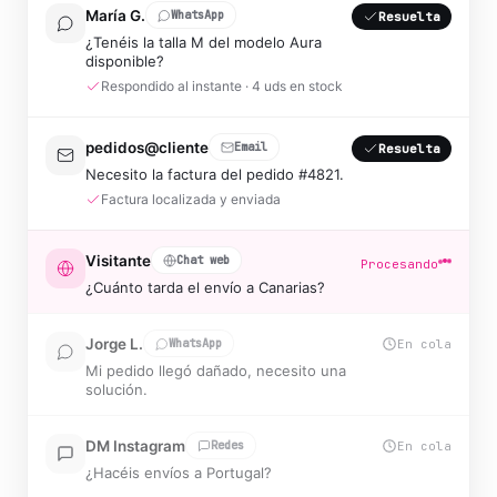
María G.
WhatsApp
Resuelta
¿Tenéis la talla M del modelo Aura
disponible?
Respondido al instante · 4 uds en stock
pedidos@cliente
Email
Resuelta
Necesito la factura del pedido #4821.
Factura localizada y enviada
Visitante
Chat web
Resuelta
¿Cuánto tarda el envío a Canarias?
FAQ aplicada · 3-5 días laborables
Jorge L.
WhatsApp
Procesando
Mi pedido llegó dañado, necesito una
solución.
DM Instagram
Redes
En cola