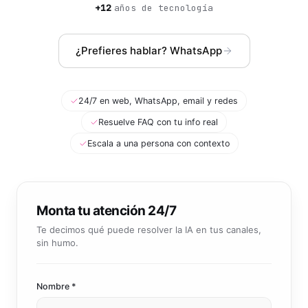
Community manager y contenido que crea marca
+12
años de tecnología
Atención al cliente 24/7
Integración IA
Resuelve consultas y tickets con IA
IA integrada en tus sistemas y productos
¿Prefieres hablar? WhatsApp
24/7 en web, WhatsApp, email y redes
Resuelve FAQ con tu info real
Escala a una persona con contexto
Monta tu atención 24/7
Te decimos qué puede resolver la IA en tus canales,
sin humo.
Nombre *