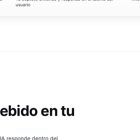
usuario
bido en tu
a IA responde dentro del