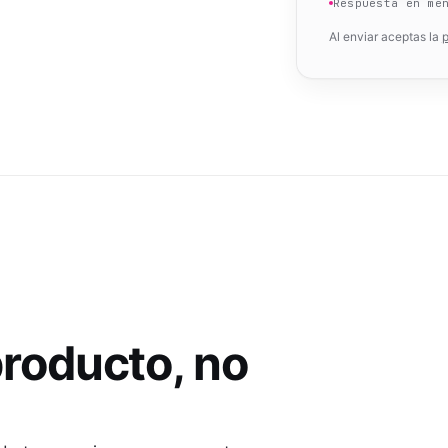
Respuesta en me
Al enviar aceptas la
p
roducto, no