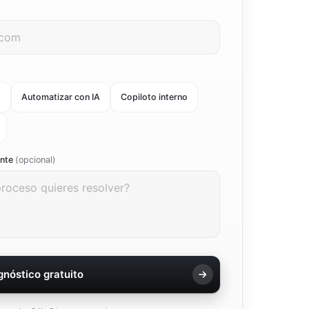
o
Automatizar con IA
Copiloto interno
ente
(opcional)
agnóstico gratuito