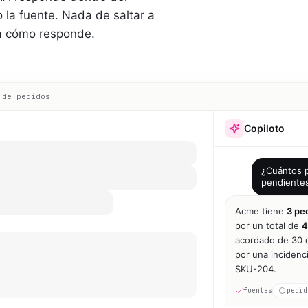
la fuente. Nada de saltar a
a cómo responde.
 de pedidos
Copiloto
¿Cuántos p
pendiente
Acme tiene
3 pe
por un total de
4
acordado de 30 d
por una incidenc
SKU-204.
fuentes
pedid