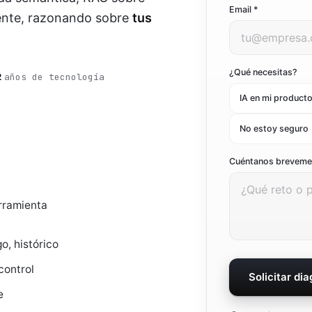
Email *
ente, razonando sobre
tus
Ver todo el marketing digital
Ver todas las soluciones
¿Qué necesitas?
2
años de tecnología
IA en mi product
No estoy seguro
Cuéntanos brevem
erramienta
o, histórico
control
Solicitar di
e