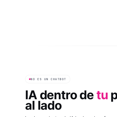
NO ES UN CHATBOT
IA dentro de
tu
p
al lado