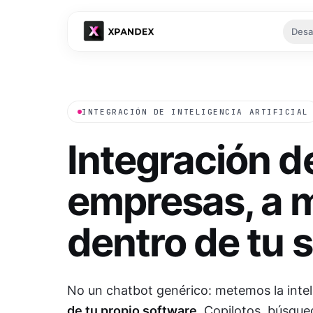
Desa
Tu es
INTEGRACIÓN DE INTELIGENCIA ARTIFICIAL
Integración d
empresas, a 
Ver
dentro de tu 
No un chatbot genérico: metemos la intelig
de tu propio software
. Copilotos, búsqu