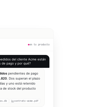
en tu producto
edidos del cliente Acme están
s de pago y por qué?
didos
pendientes de pago
.820
. Dos superan el plazo
ías y uno está retenido
ia de stock del producto
os.db
contrato-acme.pdf