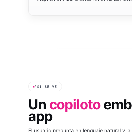
ASÍ SE VE
Un
copiloto
embe
app
El usuario pregunta en lenguaje natural y l