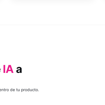
e
IA
a
entro de tu producto.