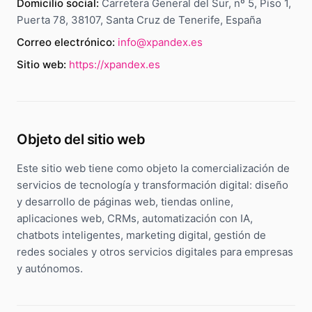
Community manager y contenido que crea marca
Domicilio social:
Carretera General del Sur, nº 5, Piso 1,
Puerta 78, 38107, Santa Cruz de Tenerife, España
Atención al cliente 24/7
Integración IA
Resuelve consultas y tickets con IA
IA integrada en tus sistemas y productos
Correo electrónico:
info@xpandex.es
Sitio web:
https://xpandex.es
Objeto del sitio web
Este sitio web tiene como objeto la comercialización de
servicios de tecnología y transformación digital: diseño
y desarrollo de páginas web, tiendas online,
aplicaciones web, CRMs, automatización con IA,
chatbots inteligentes, marketing digital, gestión de
redes sociales y otros servicios digitales para empresas
y autónomos.