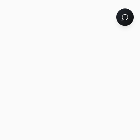
Tu socio tecnológico 360°: desarrollo web, marketing digital,
soluciones a medida y automatización con IA. Un solo equipo
para hacer crecer tu negocio.
PONTE EN CONTACTO
Respuesta hoy mismo
WhatsApp
676 581 237