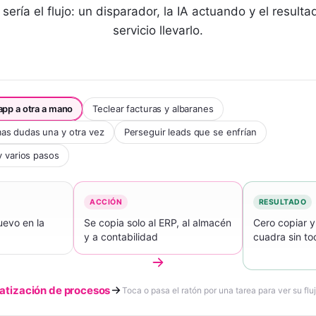
sería el flujo: un disparador, la IA actuando y el resulta
servicio llevarlo.
app a otra a mano
Teclear facturas y albaranes
as dudas una y otra vez
Perseguir leads que se enfrían
y varios pasos
ACCIÓN
RESULTADO
uevo en la
Se copia solo al ERP, al almacén
Cero copiar y
y a contabilidad
cuadra sin to
tización de procesos
Toca o pasa el ratón por una tarea para ver su fluj