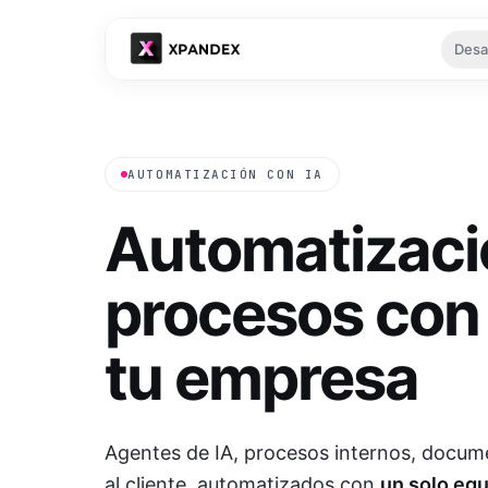
Desa
Tu es
AUTOMATIZACIÓN CON IA
Automatizaci
procesos co
Ver
tu empresa
Agentes de IA, procesos internos, docum
al cliente, automatizados con
un solo eq