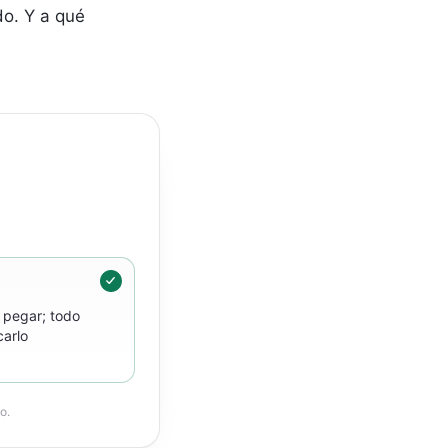
do. Y a qué
 pegar; todo
carlo
o.