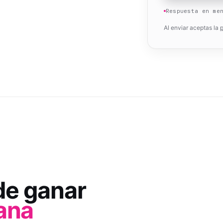
Respuesta en me
Al enviar aceptas la
p
de ganar
ana