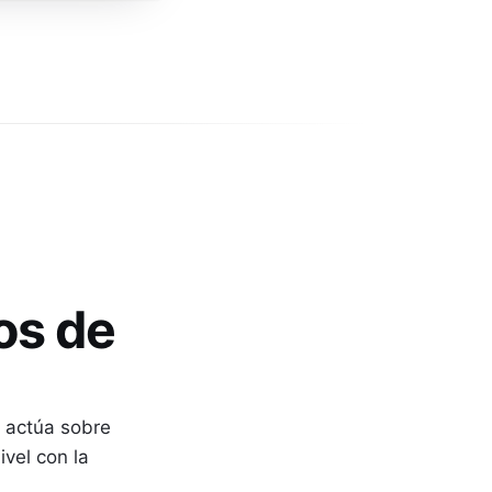
os de
o actúa sobre
vel con la