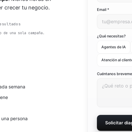
r crecer tu negocio.
Ver todo el marketing digital
Email *
Ver todas las soluciones
esultados
o de una sola campaña.
¿Qué necesitas?
Agentes de IA
Atención al client
Cuéntanos brevem
cada semana
iene
r una persona
Solicitar di