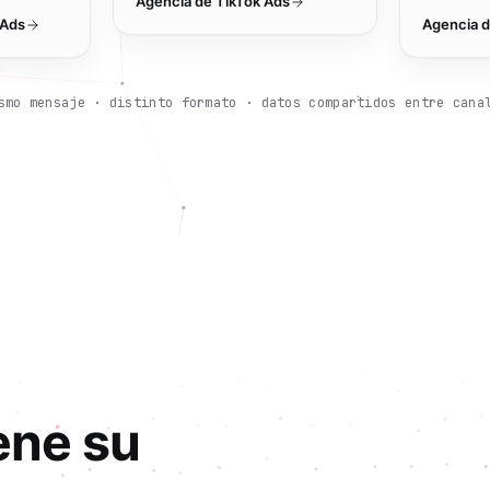
Agencia de
TikTok Ads
 Ads
Agencia 
smo mensaje · distinto formato · datos compartidos entre cana
ene su