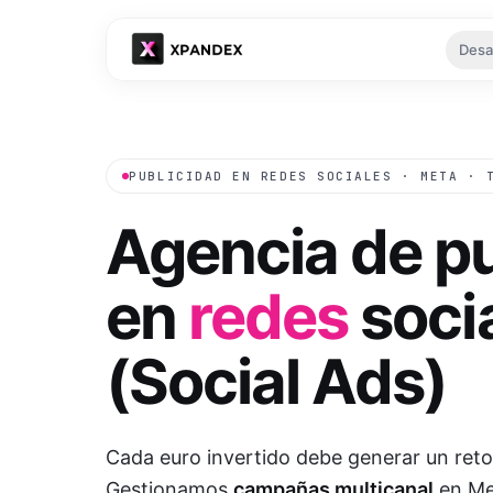
Desa
Tu es
PUBLICIDAD EN REDES SOCIALES · META · 
Agencia de pu
en
redes
soci
Ver
(Social Ads)
Cada euro invertido debe generar un reto
Gestionamos
campañas multicanal
en Me