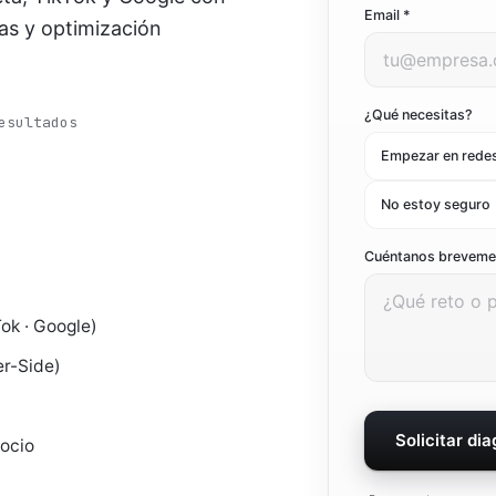
Email *
as y optimización
Ver todo el marketing digital
Ver todas las soluciones
¿Qué necesitas?
esultados
Empezar en rede
No estoy seguro
Cuéntanos brevem
ok · Google)
er-Side)
Solicitar di
gocio