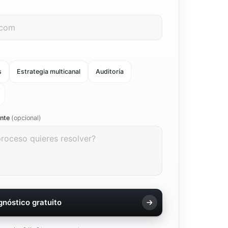
s
Estrategia multicanal
Auditoría
ente
(opcional)
agnóstico gratuito