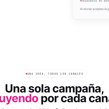
Respuesta en me
Al enviar aceptas la
p
UNA IDEA, TODOS LOS CANALES
Una sola campaña,
luyendo
por cada can