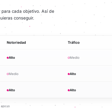
 para cada objetivo. Así de
uieras conseguir.
Notoriedad
Tráfico
Alto
Medio
Medio
Alto
Alto
Alto
 apoyo