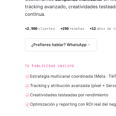
tracking avanzado, creatividades testead
continua.
+
2.500
clientes
+
250
reseñas
+
12
años de r
¿Prefieres hablar? WhatsApp
TU PUBLICIDAD INCLUYE
Estrategia multicanal coordinada (Meta · TikT
Tracking y atribución avanzada (píxel + Serv
Creatividades testeadas por rendimiento
Optimización y reporting con ROI real del ne