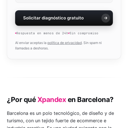
Solicitar diagnóstico gratuito
Respuesta en menos de 24h
Sin compromiso
Al enviar aceptas la
política de privacidad
. Sin spam ni
llamadas a deshoras.
¿Por qué
Xpandex
en
Barcelona
?
Barcelona es un polo tecnológico, de diseño y de
turismo, con un tejido fuerte de ecommerce e