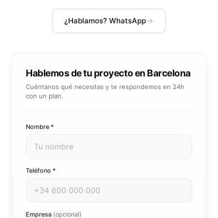
Community manager y contenido que crea marca
Atención al cliente 24/7
Integración IA
¿Hablamos? WhatsApp
Resuelve consultas y tickets con IA
IA integrada en tus sistemas y productos
Hablemos de tu proyecto en Barcelona
Cuéntanos qué necesitas y te respondemos en 24h
con un plan.
Nombre *
Teléfono *
Empresa
(opcional)