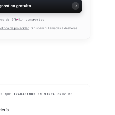
agnóstico gratuito
nos de 24h
Sin compromiso
olítica de privacidad
. Sin spam ni llamadas a deshoras.
OS QUE TRABAJAMOS EN
SANTA CRUZ DE
lería