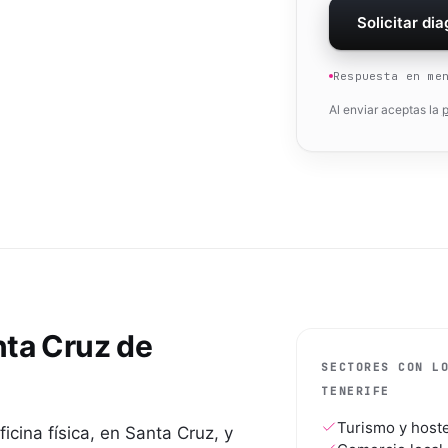
Solicitar di
Respuesta en me
Al enviar aceptas la
p
ta Cruz de
SECTORES CON L
TENERIFE
Turismo y hoste
icina física, en Santa Cruz, y