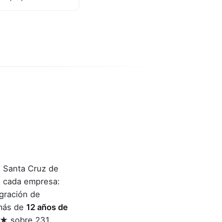
 Santa Cruz de
 cada empresa:
egración de
 más de
12 años de
4★ sobre 231