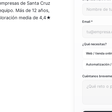
a empresas de
Santa Cruz
Ver todo el marketing digital
 equipo. Más de 12 años,
Ver todas las soluciones
aloración media de 4,4★
Email *
¿Qué necesitas?
Web / tienda onli
Automatización /
Cuéntanos brevem