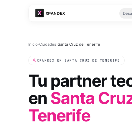
Desa
Tu es
Inicio
›
Ciudades
›
Santa Cruz de Tenerife
XPANDEX EN
SANTA CRUZ DE TENERIFE
Tu partner te
en
Santa Cru
Ver
Tenerife