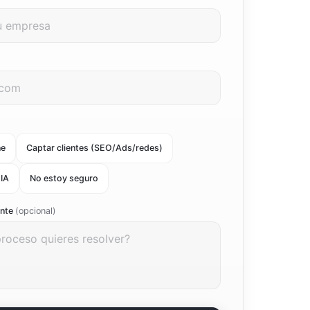
ne
Captar clientes (SEO/Ads/redes)
 IA
No estoy seguro
ente
(opcional)