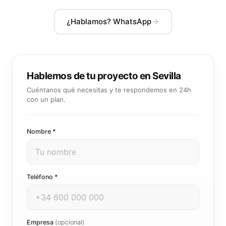
Community manager y contenido que crea marca
Atención al cliente 24/7
Integración IA
¿Hablamos? WhatsApp
Resuelve consultas y tickets con IA
IA integrada en tus sistemas y productos
Hablemos de tu proyecto en Sevilla
Cuéntanos qué necesitas y te respondemos en 24h
con un plan.
Nombre *
Teléfono *
Empresa
(opcional)