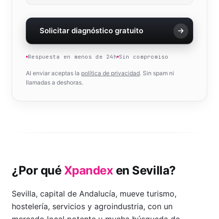
Solicitar diagnóstico gratuito
Respuesta en menos de 24h
Sin compromiso
Al enviar aceptas la
política de privacidad
. Sin spam ni
llamadas a deshoras.
¿Por qué
Xpandex
en
Sevilla
?
Sevilla, capital de Andalucía, mueve turismo,
hostelería, servicios y agroindustria, con un