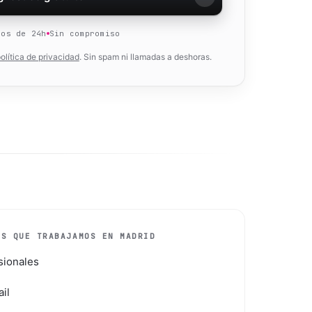
nos de 24h
Sin compromiso
olítica de privacidad
. Sin spam ni llamadas a deshoras.
OS QUE TRABAJAMOS EN
MADRID
sionales
ail