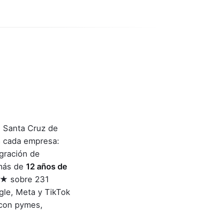
 Santa Cruz de
 cada empresa:
egración de
 más de
12 años de
4★ sobre 231
gle, Meta y TikTok
 con pymes,