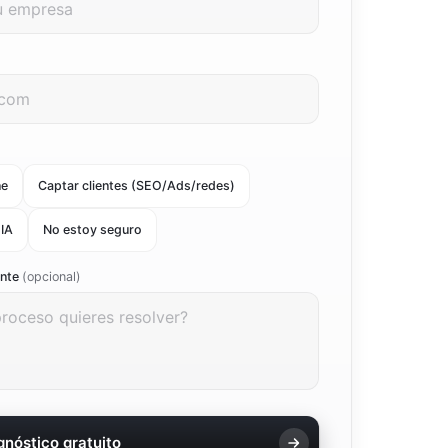
ne
Captar clientes (SEO/Ads/redes)
 IA
No estoy seguro
ente
(opcional)
agnóstico gratuito