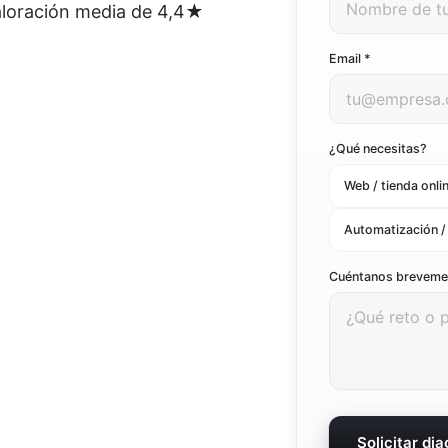
aloración media de 4,4★
Ver todo el marketing digital
Ver todas las soluciones
Email *
¿Qué necesitas?
Web / tienda onli
Automatización /
Cuéntanos brevem
Solicitar di