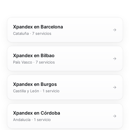
Community manager y contenido que crea marca
Atención al cliente 24/7
Integración IA
Resuelve consultas y tickets con IA
IA integrada en tus sistemas y productos
Xpandex en
Barcelona
Cataluña
·
7
servicios
Xpandex en
Bilbao
País Vasco
·
7
servicios
Xpandex en
Burgos
Castilla y León
·
1
servicio
Xpandex en
Córdoba
Andalucía
·
1
servicio