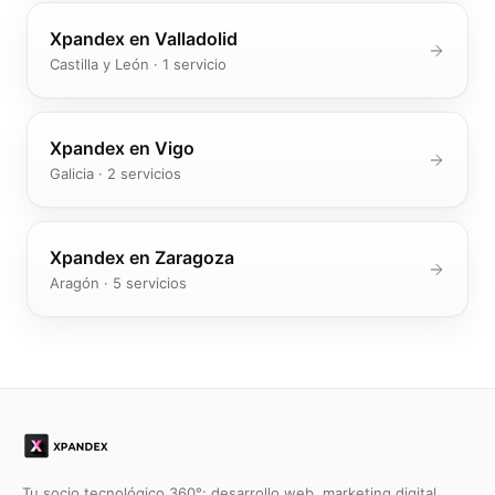
Xpandex en
Valladolid
Castilla y León
·
1
servicio
Xpandex en
Vigo
Galicia
·
2
servicios
Xpandex en
Zaragoza
Aragón
·
5
servicios
Tu socio tecnológico 360°: desarrollo web, marketing digital,