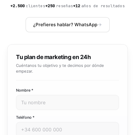
Community manager y contenido que crea marca
+
2.500
clientes
+
250
reseñas
+
12
años de resultados
Atención al cliente 24/7
Integración IA
Resuelve consultas y tickets con IA
IA integrada en tus sistemas y productos
¿Prefieres hablar? WhatsApp
Tu plan de marketing en 24h
Cuéntanos tu objetivo y te decimos por dónde
empezar.
Nombre *
Teléfono *