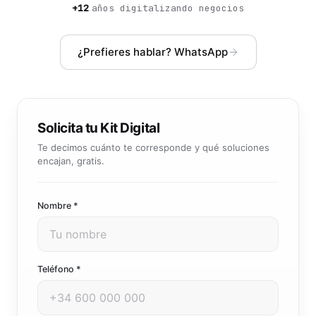
Community manager y contenido que crea marca
+12
años digitalizando negocios
Atención al cliente 24/7
Integración IA
Resuelve consultas y tickets con IA
IA integrada en tus sistemas y productos
¿Prefieres hablar? WhatsApp
Solicita tu Kit Digital
Te decimos cuánto te corresponde y qué soluciones
encajan, gratis.
Nombre *
Teléfono *