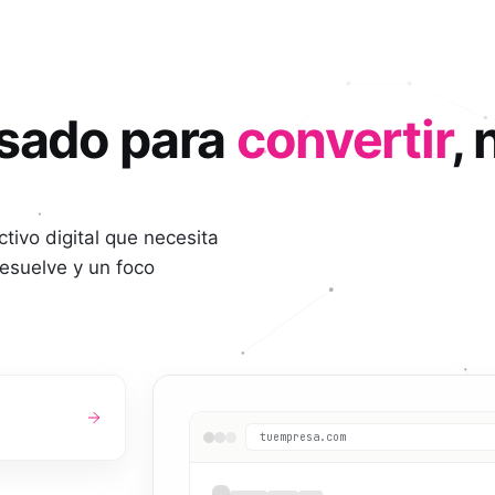
sado para
convertir
, 
tivo digital que necesita
resuelve y un foco
tuempresa.com