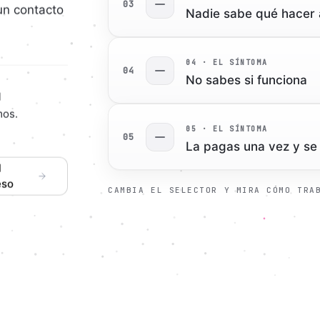
0
3
un contacto
Nadie sabe qué hacer a
0
4
· EL SÍNTOMA
0
4
No sabes si funciona
d
mos.
0
5
· EL SÍNTOMA
0
5
La pagas una vez y se
l
eso
CAMBIA EL SELECTOR Y MIRA CÓMO TRA