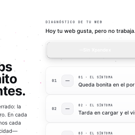
DIAGNÓSTICO DE TU WEB
Hoy tu web gusta, pero no trabaja
Sin Xpandex
bs
ito
0
1
· EL SÍNTOMA
0
1
Queda bonita en el por
ntes.
0
2
· EL SÍNTOMA
rrado: la
0
2
Tarda en cargar y el vi
tro. En cada
amos cada
locidad—
0
3
· EL SÍNTOMA