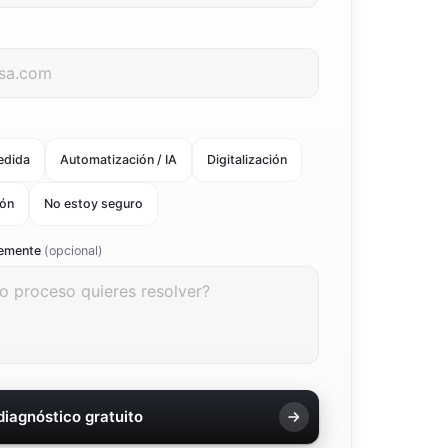
?
edida
Automatización / IA
Digitalización
ión
No estoy seguro
vemente
(opcional)
 diagnóstico gratuito