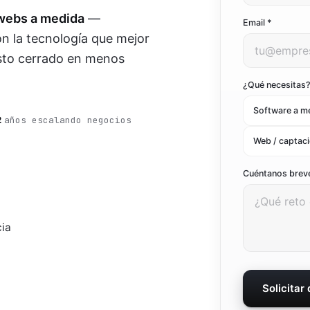
 webs a medida
—
Ver todo el marketing digital
Email *
Ver todas las soluciones
on la tecnología que mejor
esto cerrado en menos
¿Qué necesitas
Software a m
2
años escalando negocios
Web / captac
Cuéntanos bre
cia
Solicitar