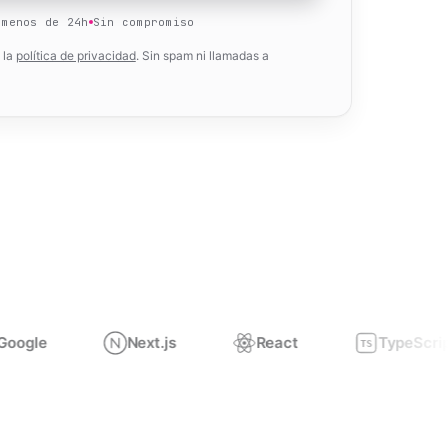
 menos de 24h
Sin compromiso
 la
política de privacidad
. Sin spam ni llamadas a
Next.js
React
TypeScript
TS