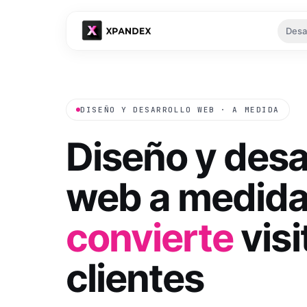
Desa
Tu es
DISEÑO Y DESARROLLO WEB · A MEDIDA
Diseño y desa
web a medida
Ver
convierte
visi
clientes