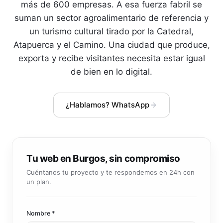
Community manager y contenido que crea marca
más de 600 empresas. A esa fuerza fabril se
Atención al cliente 24/7
suman un sector agroalimentario de referencia y
Integración IA
Resuelve consultas y tickets con IA
IA integrada en tus sistemas y productos
un turismo cultural tirado por la Catedral,
Atapuerca y el Camino. Una ciudad que produce,
exporta y recibe visitantes necesita estar igual
de bien en lo digital.
¿Hablamos? WhatsApp
Tu web en Burgos, sin compromiso
Cuéntanos tu proyecto y te respondemos en 24h con
un plan.
Nombre *