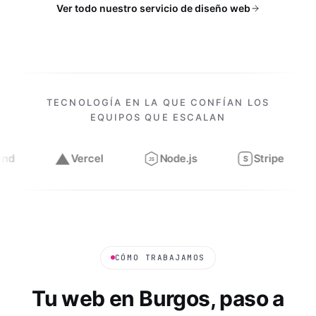
Ver todo nuestro servicio de diseño web
TECNOLOGÍA EN LA QUE CONFÍAN LOS
EQUIPOS QUE ESCALAN
Vercel
Node.js
Stripe
Figma
S
JS
Trabajamos con
Next.js, React, TypeScript, Tailwind, Verce
CÓMO TRABAJAMOS
Tu web en
Burgos
, paso a