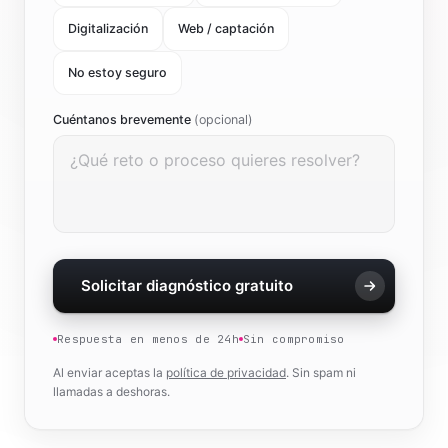
Digitalización
Web / captación
No estoy seguro
Cuéntanos brevemente
(opcional)
Solicitar diagnóstico gratuito
Respuesta en menos de 24h
Sin compromiso
Al enviar aceptas la
política de privacidad
. Sin spam ni
llamadas a deshoras.