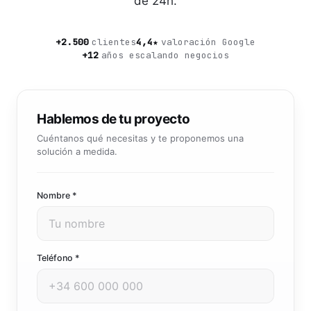
de 24h.
Community manager y contenido que crea marca
Atención al cliente 24/7
Integración IA
Resuelve consultas y tickets con IA
IA integrada en tus sistemas y productos
+2.500
clientes
4,4★
valoración Google
+12
años escalando negocios
Hablemos de tu proyecto
Cuéntanos qué necesitas y te proponemos una
solución a medida.
Nombre *
Teléfono *