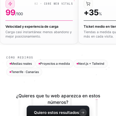
02
·
CORE WEB VITALS
99
+
35
/100
%
Velocidad y experiencia de carga
Ticket medio en tie
Carga casi instantánea: menos abandono y
Tiendas a medida qu
mejor posicionamiento.
más en cada visita.
CÓMO MEDIMOS
Medias reales
Proyectos a medida
Next.js + Tailwind
Tenerife · Canarias
¿Quieres que tu web aparezca en estos
números?
Quiero estos resultados