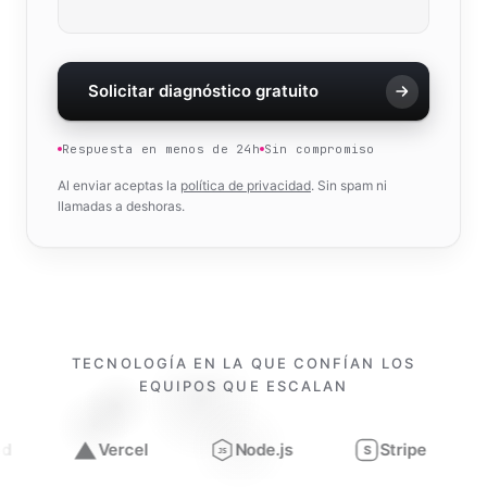
Solicitar diagnóstico gratuito
Respuesta en menos de 24h
Sin compromiso
Al enviar aceptas la
política de privacidad
. Sin spam ni
llamadas a deshoras.
TECNOLOGÍA EN LA QUE CONFÍAN LOS
EQUIPOS QUE ESCALAN
rcel
Node.js
Stripe
Figma
S
JS
Trabajamos con
Next.js, React, TypeScript, Tailwind, Verce