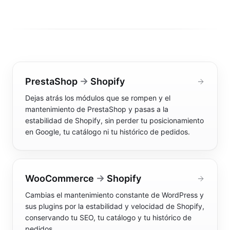
Community manager y contenido que crea marca
Atención al cliente 24/7
Integración IA
Resuelve consultas y tickets con IA
IA integrada en tus sistemas y productos
PrestaShop
→
Shopify
Dejas atrás los módulos que se rompen y el
mantenimiento de PrestaShop y pasas a la
estabilidad de Shopify, sin perder tu posicionamiento
en Google, tu catálogo ni tu histórico de pedidos
.
WooCommerce
→
Shopify
Cambias el mantenimiento constante de WordPress y
sus plugins por la estabilidad y velocidad de Shopify,
conservando tu SEO, tu catálogo y tu histórico de
pedidos
.